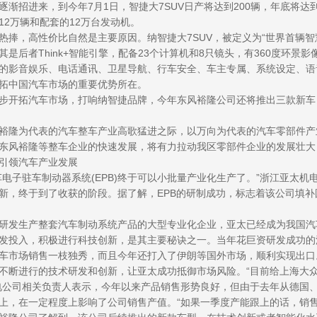
逐渐招进来，到今年7月1日，智捷大7SUV日产将达到200辆，年底将达
12万辆和配套的12万台发动机。
捧，高性价比自然是主要原因。纳智捷大7SUV，被定义为“世界首辆智慧
其是后者Think+智能引擎，配备23个计算机和8只镜头，有360度环
的影音娱乐、电话通讯、卫星导航、行车安全、车主专属、系统设定、语
拓中国汽车市场的重要优势所在。
开拓汽车市场，打响纳智捷品牌，今年东风裕隆公司还将推出三款新车，包
隆为代表的汽车整车产业高歌猛进之际，以万向为代表的汽车零部件产
东风裕隆等整车企业的快速发展，将有力拉动我区零部件企业的发展壮大
引领汽车产业发展
电子驻车制动器系统(EPB)终于可以小批量产业化生产了。”浙江亚太
新，终于到了收获的阶段。据了解，EPB的研制成功，标志着该公司填
发生产整套汽车制动系统产品的大型专业化企业，亚太已经成为我国汽
发投入，积极进行科技创新，是其主要秘诀之一。当年花巨资研发成功的
车市场销售一枝独秀，而且今年还打入了伊朗等国外市场，顺利实现出口
断进行的技术研发和创新，让亚太成功抵御市场风险。“目前给上海大
电公司相关负责人表示，今年以来产品销售形势良好，但由于去年从德国
上，在一定程度上影响了公司销售产值。“如果一季度产能跟上的话，销售