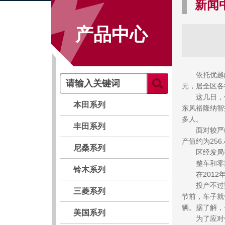
新闻
产品中心
 依托优越的
元，居全区各
 这几日，位
本田系列
东风裕隆纳智
多人。
丰田系列
 面对较严峻
产值约为256
尼桑系列
 区经发局有
 整车和零
铃木系列
 在2012
 投产不过数
三菱系列
节前，车子就
辆。据了解，
美国系列
 为了应对供