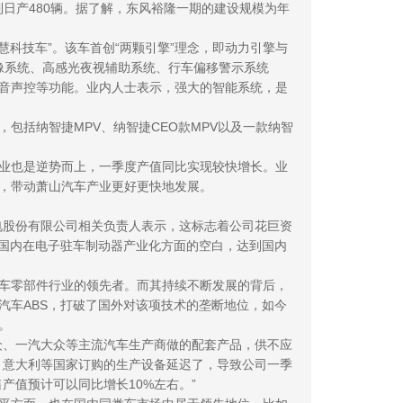
到日产480辆。据了解，东风裕隆一期的建设规模为年
科技车”。该车首创“两颗引擎”理念，即动力引擎与
景影像系统、高感光夜视辅助系统、行车偏移警示系统
音声控等功能。业内人士表示，强大的智能系统，是
括纳智捷MPV、纳智捷CEO款MPV以及一款纳智
业也是逆势而上，一季度产值同比实现较快增长。业
，带动萧山汽车产业更好更快地发展。
机电股份有限公司相关负责人表示，这标志着公司花巨资
补国内在电子驻车制动器产业化方面的空白，达到国内
车零部件行业的领先者。而其持续不断发展的背后，
汽车ABS，打破了国外对该项技术的垄断地位，如今
。
众、一汽大众等主流汽车生产商做的配套产品，供不应
、意大利等国家订购的生产设备延迟了，导致公司一季
产值预计可以同比增长10%左右。”