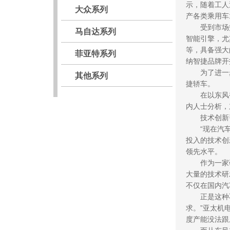
示，随着工人
大众系列
产各类乘用车
 受到市场热
马自达系列
智能引擎，尤
等，具备强大
菲亚特系列
纳智捷品牌开
 为了进一步
其他系列
捷轿车。
 在以东风裕
内人士分析，
 技术创新
 “现在汽车
投入的技术创
领先水平。
 作为一家研
大量的技术研
不仅在国内汽
 正是这种不
求。”亚太机
度产能没法跟