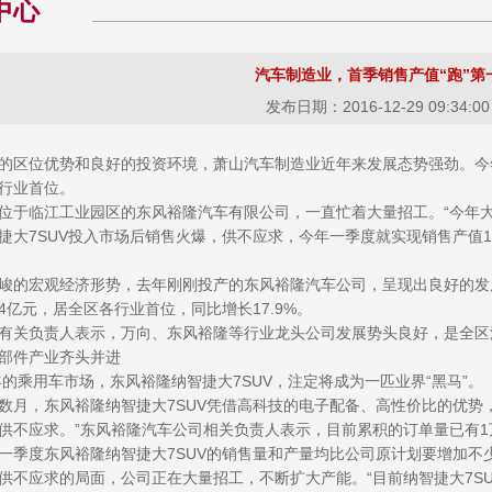
中心
汽车制造业，首季销售产值“跑”第
发布日期：2016-12-29 09:34:00
区位优势和良好的投资环境，萧山汽车制造业近年来发展态势强劲。今年一
行业首位。
于临江工业园区的东风裕隆汽车有限公司，一直忙着大量招工。“今年大概
捷大7SUV投入市场后销售火爆，供不应求，今年一季度就实现销售产值1
的宏观经济形势，去年刚刚投产的东风裕隆汽车公司，呈现出良好的发
.4亿元，居全区各行业首位，同比增长17.9%。
关负责人表示，万向、东风裕隆等行业龙头公司发展势头良好，是全区
部件产业齐头并进
年的乘用车市场，东风裕隆纳智捷大7SUV，注定将成为一匹业界“黑马”。
月，东风裕隆纳智捷大7SUV凭借高科技的电子配备、高性价比的优势
供不应求。”东风裕隆汽车公司相关负责人表示，目前累积的订单量已有1万
一季度东风裕隆纳智捷大7SUV的销售量和产量均比公司原计划要增加不
不应求的局面，公司正在大量招工，不断扩大产能。“目前纳智捷大7SUV